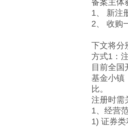
备案主体
1、 新
2、 收
下文将分
方式1：
目前全国
基金小镇
比。
注册时需
1、经营
1) 证